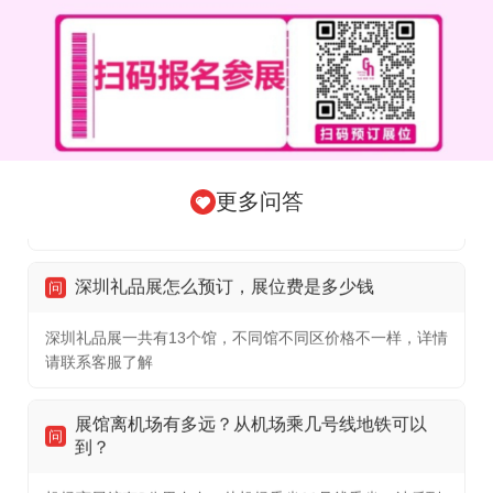
如18,27,36,54平方米等
展会规模有多大
问
hot
展会有26万平方米，4500家优质展商，30万+专业观众到场
采购
更多问答
深圳礼品展怎么预订，展位费是多少钱
问
深圳礼品展一共有13个馆，不同馆不同区价格不一样，详情
请联系客服了解
展馆离机场有多远？从机场乘几号线地铁可以
问
到？
机场离展馆有8公里左右，从机场乘坐11号线乘坐一站后到
机场北转20号线到国展站下从C1,C2口出到达展馆