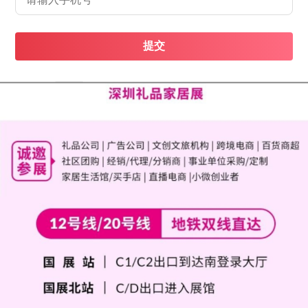
提交
展馆离机场有多远？从机场乘几号线地铁可以
问
到？
机场离展馆有8公里左右，从机场乘坐11号线乘坐一站后到
机场北转20号线到国展站下从C1,C2口出到达展馆
贵司计划要多大面积的展位呢？
问
hot
一个标准展位面积最小是9平方米的，其他面积是9的倍数，