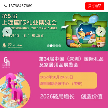
📞 13798467669
拨打电话
<
>